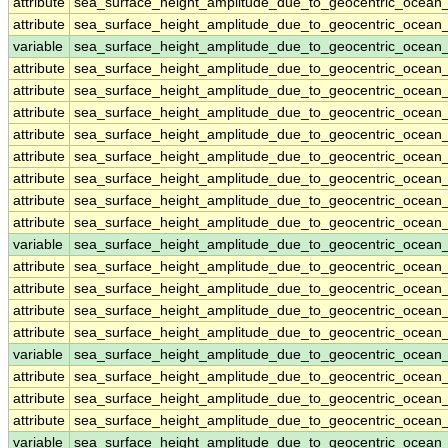
attribute
sea_surface_height_amplitude_due_to_geocentric_ocean
attribute
sea_surface_height_amplitude_due_to_geocentric_ocean
variable
sea_surface_height_amplitude_due_to_geocentric_ocean
attribute
sea_surface_height_amplitude_due_to_geocentric_ocean
attribute
sea_surface_height_amplitude_due_to_geocentric_ocean
attribute
sea_surface_height_amplitude_due_to_geocentric_ocean
attribute
sea_surface_height_amplitude_due_to_geocentric_ocean
attribute
sea_surface_height_amplitude_due_to_geocentric_ocean
attribute
sea_surface_height_amplitude_due_to_geocentric_ocean
attribute
sea_surface_height_amplitude_due_to_geocentric_ocean
attribute
sea_surface_height_amplitude_due_to_geocentric_ocean
variable
sea_surface_height_amplitude_due_to_geocentric_ocea
attribute
sea_surface_height_amplitude_due_to_geocentric_ocea
attribute
sea_surface_height_amplitude_due_to_geocentric_ocea
attribute
sea_surface_height_amplitude_due_to_geocentric_ocea
attribute
sea_surface_height_amplitude_due_to_geocentric_ocea
variable
sea_surface_height_amplitude_due_to_geocentric_ocean
attribute
sea_surface_height_amplitude_due_to_geocentric_ocean
attribute
sea_surface_height_amplitude_due_to_geocentric_ocean
attribute
sea_surface_height_amplitude_due_to_geocentric_ocean
variable
sea_surface_height_amplitude_due_to_geocentric_ocean