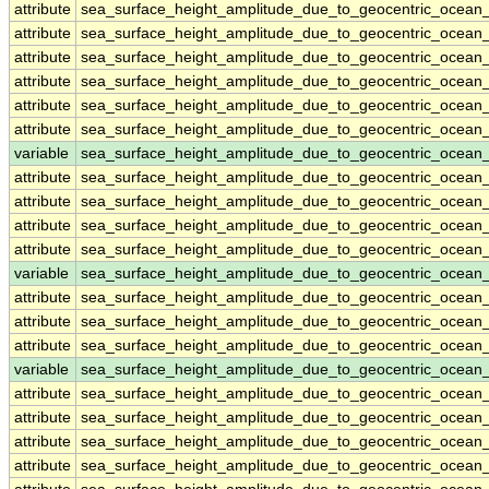
attribute
sea_surface_height_amplitude_due_to_geocentric_ocean
attribute
sea_surface_height_amplitude_due_to_geocentric_ocean
attribute
sea_surface_height_amplitude_due_to_geocentric_ocean
attribute
sea_surface_height_amplitude_due_to_geocentric_ocean
attribute
sea_surface_height_amplitude_due_to_geocentric_ocean
attribute
sea_surface_height_amplitude_due_to_geocentric_ocean
variable
sea_surface_height_amplitude_due_to_geocentric_ocean
attribute
sea_surface_height_amplitude_due_to_geocentric_ocean
attribute
sea_surface_height_amplitude_due_to_geocentric_ocean
attribute
sea_surface_height_amplitude_due_to_geocentric_ocean
attribute
sea_surface_height_amplitude_due_to_geocentric_ocean
variable
sea_surface_height_amplitude_due_to_geocentric_ocean_
attribute
sea_surface_height_amplitude_due_to_geocentric_ocean_
attribute
sea_surface_height_amplitude_due_to_geocentric_ocean_
attribute
sea_surface_height_amplitude_due_to_geocentric_ocean_
variable
sea_surface_height_amplitude_due_to_geocentric_ocean
attribute
sea_surface_height_amplitude_due_to_geocentric_ocean
attribute
sea_surface_height_amplitude_due_to_geocentric_ocean
attribute
sea_surface_height_amplitude_due_to_geocentric_ocean
attribute
sea_surface_height_amplitude_due_to_geocentric_ocean