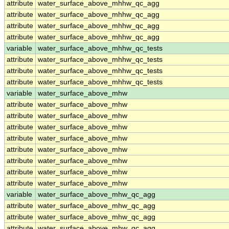
attribute
water_surface_above_mhhw_qc_agg
attribute
water_surface_above_mhhw_qc_agg
attribute
water_surface_above_mhhw_qc_agg
attribute
water_surface_above_mhhw_qc_agg
variable
water_surface_above_mhhw_qc_tests
attribute
water_surface_above_mhhw_qc_tests
attribute
water_surface_above_mhhw_qc_tests
attribute
water_surface_above_mhhw_qc_tests
variable
water_surface_above_mhw
attribute
water_surface_above_mhw
attribute
water_surface_above_mhw
attribute
water_surface_above_mhw
attribute
water_surface_above_mhw
attribute
water_surface_above_mhw
attribute
water_surface_above_mhw
attribute
water_surface_above_mhw
attribute
water_surface_above_mhw
variable
water_surface_above_mhw_qc_agg
attribute
water_surface_above_mhw_qc_agg
attribute
water_surface_above_mhw_qc_agg
attribute
water_surface_above_mhw_qc_agg