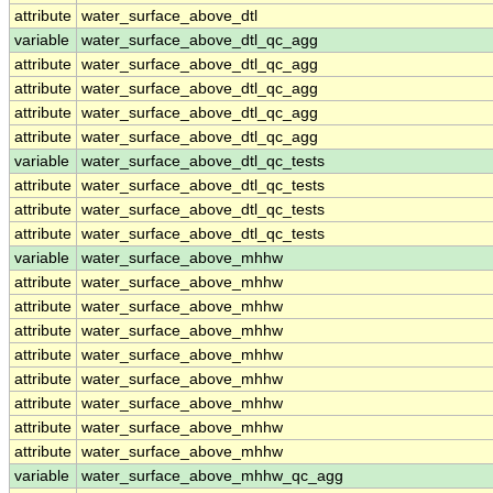
attribute
water_surface_above_dtl
variable
water_surface_above_dtl_qc_agg
attribute
water_surface_above_dtl_qc_agg
attribute
water_surface_above_dtl_qc_agg
attribute
water_surface_above_dtl_qc_agg
attribute
water_surface_above_dtl_qc_agg
variable
water_surface_above_dtl_qc_tests
attribute
water_surface_above_dtl_qc_tests
attribute
water_surface_above_dtl_qc_tests
attribute
water_surface_above_dtl_qc_tests
variable
water_surface_above_mhhw
attribute
water_surface_above_mhhw
attribute
water_surface_above_mhhw
attribute
water_surface_above_mhhw
attribute
water_surface_above_mhhw
attribute
water_surface_above_mhhw
attribute
water_surface_above_mhhw
attribute
water_surface_above_mhhw
attribute
water_surface_above_mhhw
variable
water_surface_above_mhhw_qc_agg