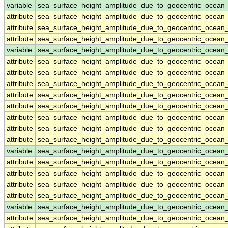
variable
sea_surface_height_amplitude_due_to_geocentric_ocean
attribute
sea_surface_height_amplitude_due_to_geocentric_ocean
attribute
sea_surface_height_amplitude_due_to_geocentric_ocean
attribute
sea_surface_height_amplitude_due_to_geocentric_ocean
variable
sea_surface_height_amplitude_due_to_geocentric_ocea
attribute
sea_surface_height_amplitude_due_to_geocentric_ocea
attribute
sea_surface_height_amplitude_due_to_geocentric_ocea
attribute
sea_surface_height_amplitude_due_to_geocentric_ocea
attribute
sea_surface_height_amplitude_due_to_geocentric_ocea
attribute
sea_surface_height_amplitude_due_to_geocentric_ocea
attribute
sea_surface_height_amplitude_due_to_geocentric_ocea
attribute
sea_surface_height_amplitude_due_to_geocentric_ocea
attribute
sea_surface_height_amplitude_due_to_geocentric_ocea
variable
sea_surface_height_amplitude_due_to_geocentric_ocea
attribute
sea_surface_height_amplitude_due_to_geocentric_ocea
attribute
sea_surface_height_amplitude_due_to_geocentric_ocea
attribute
sea_surface_height_amplitude_due_to_geocentric_ocea
attribute
sea_surface_height_amplitude_due_to_geocentric_ocea
variable
sea_surface_height_amplitude_due_to_geocentric_ocean
attribute
sea_surface_height_amplitude_due_to_geocentric_ocean