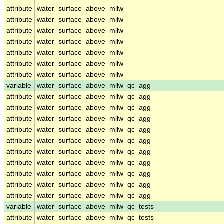
attribute
water_surface_above_mllw
attribute
water_surface_above_mllw
attribute
water_surface_above_mllw
attribute
water_surface_above_mllw
attribute
water_surface_above_mllw
attribute
water_surface_above_mllw
attribute
water_surface_above_mllw
variable
water_surface_above_mllw_qc_agg
attribute
water_surface_above_mllw_qc_agg
attribute
water_surface_above_mllw_qc_agg
attribute
water_surface_above_mllw_qc_agg
attribute
water_surface_above_mllw_qc_agg
attribute
water_surface_above_mllw_qc_agg
attribute
water_surface_above_mllw_qc_agg
attribute
water_surface_above_mllw_qc_agg
attribute
water_surface_above_mllw_qc_agg
attribute
water_surface_above_mllw_qc_agg
attribute
water_surface_above_mllw_qc_agg
variable
water_surface_above_mllw_qc_tests
attribute
water_surface_above_mllw_qc_tests