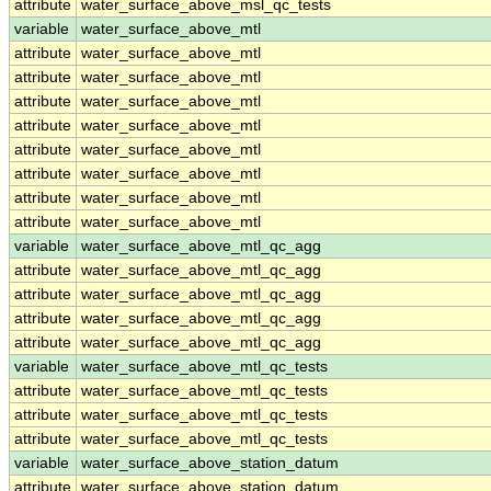
attribute
water_surface_above_msl_qc_tests
variable
water_surface_above_mtl
attribute
water_surface_above_mtl
attribute
water_surface_above_mtl
attribute
water_surface_above_mtl
attribute
water_surface_above_mtl
attribute
water_surface_above_mtl
attribute
water_surface_above_mtl
attribute
water_surface_above_mtl
attribute
water_surface_above_mtl
variable
water_surface_above_mtl_qc_agg
attribute
water_surface_above_mtl_qc_agg
attribute
water_surface_above_mtl_qc_agg
attribute
water_surface_above_mtl_qc_agg
attribute
water_surface_above_mtl_qc_agg
variable
water_surface_above_mtl_qc_tests
attribute
water_surface_above_mtl_qc_tests
attribute
water_surface_above_mtl_qc_tests
attribute
water_surface_above_mtl_qc_tests
variable
water_surface_above_station_datum
attribute
water_surface_above_station_datum