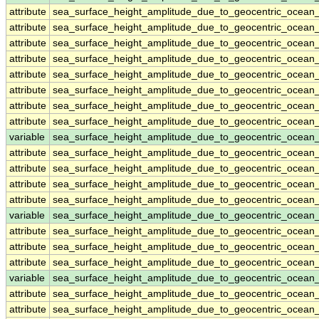
attribute
sea_surface_height_amplitude_due_to_geocentric_ocean
attribute
sea_surface_height_amplitude_due_to_geocentric_ocean
attribute
sea_surface_height_amplitude_due_to_geocentric_ocean
attribute
sea_surface_height_amplitude_due_to_geocentric_ocean
attribute
sea_surface_height_amplitude_due_to_geocentric_ocean
attribute
sea_surface_height_amplitude_due_to_geocentric_ocean
attribute
sea_surface_height_amplitude_due_to_geocentric_ocean
attribute
sea_surface_height_amplitude_due_to_geocentric_ocean
variable
sea_surface_height_amplitude_due_to_geocentric_ocean
attribute
sea_surface_height_amplitude_due_to_geocentric_ocean
attribute
sea_surface_height_amplitude_due_to_geocentric_ocean
attribute
sea_surface_height_amplitude_due_to_geocentric_ocean
attribute
sea_surface_height_amplitude_due_to_geocentric_ocean
variable
sea_surface_height_amplitude_due_to_geocentric_ocean
attribute
sea_surface_height_amplitude_due_to_geocentric_ocean
attribute
sea_surface_height_amplitude_due_to_geocentric_ocean
attribute
sea_surface_height_amplitude_due_to_geocentric_ocean
variable
sea_surface_height_amplitude_due_to_geocentric_ocean
attribute
sea_surface_height_amplitude_due_to_geocentric_ocean
attribute
sea_surface_height_amplitude_due_to_geocentric_ocean