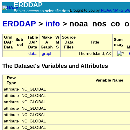
ERDDAP
Brought to you by
NOAA
NMFS
SW
Easier access to scientific data
ERDDAP
>
info
> noaa_nos_co_o
Grid
Table
Make
W
Source
Sub-
Sum-
DAP
DAP
A
M
Data
Title
set
mary
Data
Data
Graph
S
Files
M
data
graph
Thorne Island, AK
The Dataset's Variables and Attributes
Row
Variable Name
Type
attribute
NC_GLOBAL
attribute
NC_GLOBAL
attribute
NC_GLOBAL
attribute
NC_GLOBAL
attribute
NC_GLOBAL
attribute
NC_GLOBAL
attribute
NC_GLOBAL