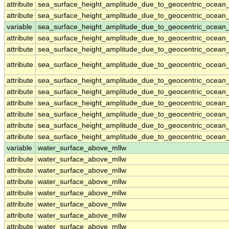
attribute
sea_surface_height_amplitude_due_to_geocentric_ocean
attribute
sea_surface_height_amplitude_due_to_geocentric_ocean
variable
sea_surface_height_amplitude_due_to_geocentric_ocean_
attribute
sea_surface_height_amplitude_due_to_geocentric_ocean_
attribute
sea_surface_height_amplitude_due_to_geocentric_ocean_
attribute
sea_surface_height_amplitude_due_to_geocentric_ocean_
attribute
sea_surface_height_amplitude_due_to_geocentric_ocean_
attribute
sea_surface_height_amplitude_due_to_geocentric_ocean_
attribute
sea_surface_height_amplitude_due_to_geocentric_ocean_
attribute
sea_surface_height_amplitude_due_to_geocentric_ocean_
attribute
sea_surface_height_amplitude_due_to_geocentric_ocean_
attribute
sea_surface_height_amplitude_due_to_geocentric_ocean_
variable
water_surface_above_mllw
attribute
water_surface_above_mllw
attribute
water_surface_above_mllw
attribute
water_surface_above_mllw
attribute
water_surface_above_mllw
attribute
water_surface_above_mllw
attribute
water_surface_above_mllw
attribute
water_surface_above_mllw