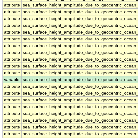
attribute
sea_surface_height_amplitude_due_to_geocentric_ocean
attribute
sea_surface_height_amplitude_due_to_geocentric_ocean
attribute
sea_surface_height_amplitude_due_to_geocentric_ocean
attribute
sea_surface_height_amplitude_due_to_geocentric_ocean
attribute
sea_surface_height_amplitude_due_to_geocentric_ocean
attribute
sea_surface_height_amplitude_due_to_geocentric_ocean
attribute
sea_surface_height_amplitude_due_to_geocentric_ocean
attribute
sea_surface_height_amplitude_due_to_geocentric_ocean
attribute
sea_surface_height_amplitude_due_to_geocentric_ocean
attribute
sea_surface_height_amplitude_due_to_geocentric_ocean
attribute
sea_surface_height_amplitude_due_to_geocentric_ocean
variable
sea_surface_height_amplitude_due_to_geocentric_ocean
attribute
sea_surface_height_amplitude_due_to_geocentric_ocean
attribute
sea_surface_height_amplitude_due_to_geocentric_ocean
attribute
sea_surface_height_amplitude_due_to_geocentric_ocean
attribute
sea_surface_height_amplitude_due_to_geocentric_ocean
attribute
sea_surface_height_amplitude_due_to_geocentric_ocean
attribute
sea_surface_height_amplitude_due_to_geocentric_ocean
attribute
sea_surface_height_amplitude_due_to_geocentric_ocean
attribute
sea_surface_height_amplitude_due_to_geocentric_ocean