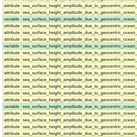
attribute
sea_surface_height_amplitude_due_to_geocentric_ocean
attribute
sea_surface_height_amplitude_due_to_geocentric_ocean
variable
sea_surface_height_amplitude_due_to_geocentric_ocean_
attribute
sea_surface_height_amplitude_due_to_geocentric_ocean_
attribute
sea_surface_height_amplitude_due_to_geocentric_ocean_
attribute
sea_surface_height_amplitude_due_to_geocentric_ocean_
variable
sea_surface_height_amplitude_due_to_geocentric_ocea
attribute
sea_surface_height_amplitude_due_to_geocentric_ocea
attribute
sea_surface_height_amplitude_due_to_geocentric_ocea
attribute
sea_surface_height_amplitude_due_to_geocentric_ocea
attribute
sea_surface_height_amplitude_due_to_geocentric_ocea
attribute
sea_surface_height_amplitude_due_to_geocentric_ocea
attribute
sea_surface_height_amplitude_due_to_geocentric_ocea
attribute
sea_surface_height_amplitude_due_to_geocentric_ocea
attribute
sea_surface_height_amplitude_due_to_geocentric_ocea
variable
sea_surface_height_amplitude_due_to_geocentric_ocea
attribute
sea_surface_height_amplitude_due_to_geocentric_ocea
attribute
sea_surface_height_amplitude_due_to_geocentric_ocea
attribute
sea_surface_height_amplitude_due_to_geocentric_ocea
attribute
sea_surface_height_amplitude_due_to_geocentric_ocea