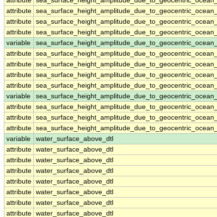
attribute
sea_surface_height_amplitude_due_to_geocentric_ocean
attribute
sea_surface_height_amplitude_due_to_geocentric_ocean
attribute
sea_surface_height_amplitude_due_to_geocentric_ocean
attribute
sea_surface_height_amplitude_due_to_geocentric_ocean
variable
sea_surface_height_amplitude_due_to_geocentric_ocean
attribute
sea_surface_height_amplitude_due_to_geocentric_ocean
attribute
sea_surface_height_amplitude_due_to_geocentric_ocean
attribute
sea_surface_height_amplitude_due_to_geocentric_ocean
attribute
sea_surface_height_amplitude_due_to_geocentric_ocean
variable
sea_surface_height_amplitude_due_to_geocentric_ocean_
attribute
sea_surface_height_amplitude_due_to_geocentric_ocean_
attribute
sea_surface_height_amplitude_due_to_geocentric_ocean_
attribute
sea_surface_height_amplitude_due_to_geocentric_ocean_
variable
water_surface_above_dtl
attribute
water_surface_above_dtl
attribute
water_surface_above_dtl
attribute
water_surface_above_dtl
attribute
water_surface_above_dtl
attribute
water_surface_above_dtl
attribute
water_surface_above_dtl
attribute
water_surface_above_dtl