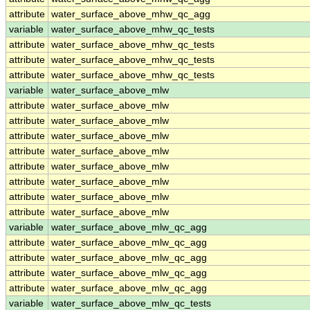
attribute
water_surface_above_mhw_qc_agg
variable
water_surface_above_mhw_qc_tests
attribute
water_surface_above_mhw_qc_tests
attribute
water_surface_above_mhw_qc_tests
attribute
water_surface_above_mhw_qc_tests
variable
water_surface_above_mlw
attribute
water_surface_above_mlw
attribute
water_surface_above_mlw
attribute
water_surface_above_mlw
attribute
water_surface_above_mlw
attribute
water_surface_above_mlw
attribute
water_surface_above_mlw
attribute
water_surface_above_mlw
attribute
water_surface_above_mlw
variable
water_surface_above_mlw_qc_agg
attribute
water_surface_above_mlw_qc_agg
attribute
water_surface_above_mlw_qc_agg
attribute
water_surface_above_mlw_qc_agg
attribute
water_surface_above_mlw_qc_agg
variable
water_surface_above_mlw_qc_tests