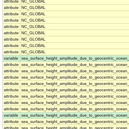
attribute
NC_GLOBAL
attribute
NC_GLOBAL
attribute
NC_GLOBAL
attribute
NC_GLOBAL
attribute
NC_GLOBAL
attribute
NC_GLOBAL
attribute
NC_GLOBAL
attribute
NC_GLOBAL
attribute
NC_GLOBAL
variable
sea_surface_height_amplitude_due_to_geocentric_ocean_
attribute
sea_surface_height_amplitude_due_to_geocentric_ocean_
attribute
sea_surface_height_amplitude_due_to_geocentric_ocean_
attribute
sea_surface_height_amplitude_due_to_geocentric_ocean_
attribute
sea_surface_height_amplitude_due_to_geocentric_ocean_
attribute
sea_surface_height_amplitude_due_to_geocentric_ocean_
attribute
sea_surface_height_amplitude_due_to_geocentric_ocean_
attribute
sea_surface_height_amplitude_due_to_geocentric_ocean_
attribute
sea_surface_height_amplitude_due_to_geocentric_ocean_
variable
sea_surface_height_amplitude_due_to_geocentric_ocean
attribute
sea_surface_height_amplitude_due_to_geocentric_ocean
attribute
sea_surface_height_amplitude_due_to_geocentric_ocean