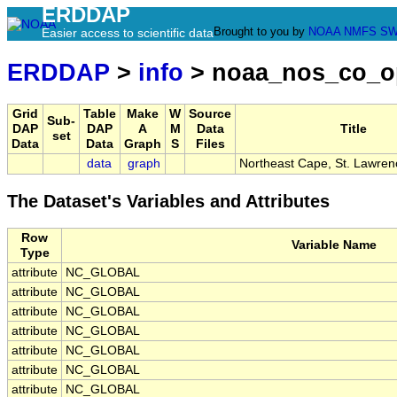
ERDDAP
Brought to you by
NOAA
NMFS
SW
Easier access to scientific data
ERDDAP
>
info
> noaa_nos_co_o
Grid
Table
Make
W
Source
Sub-
DAP
DAP
A
M
Data
Title
set
Data
Data
Graph
S
Files
data
graph
Northeast Cape, St. Lawren
The Dataset's Variables and Attributes
Row
Variable Name
Type
attribute
NC_GLOBAL
attribute
NC_GLOBAL
attribute
NC_GLOBAL
attribute
NC_GLOBAL
attribute
NC_GLOBAL
attribute
NC_GLOBAL
attribute
NC_GLOBAL