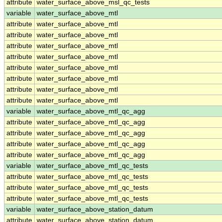
attribute
water_surface_above_msl_qc_tests
variable
water_surface_above_mtl
attribute
water_surface_above_mtl
attribute
water_surface_above_mtl
attribute
water_surface_above_mtl
attribute
water_surface_above_mtl
attribute
water_surface_above_mtl
attribute
water_surface_above_mtl
attribute
water_surface_above_mtl
attribute
water_surface_above_mtl
variable
water_surface_above_mtl_qc_agg
attribute
water_surface_above_mtl_qc_agg
attribute
water_surface_above_mtl_qc_agg
attribute
water_surface_above_mtl_qc_agg
attribute
water_surface_above_mtl_qc_agg
variable
water_surface_above_mtl_qc_tests
attribute
water_surface_above_mtl_qc_tests
attribute
water_surface_above_mtl_qc_tests
attribute
water_surface_above_mtl_qc_tests
variable
water_surface_above_station_datum
attribute
water_surface_above_station_datum