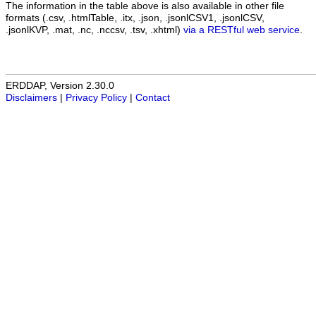
The information in the table above is also available in other file
formats (.csv, .htmlTable, .itx, .json, .jsonlCSV1, .jsonlCSV,
.jsonlKVP, .mat, .nc, .nccsv, .tsv, .xhtml)
via a RESTful web service
.
ERDDAP, Version 2.30.0
Disclaimers
|
Privacy Policy
|
Contact