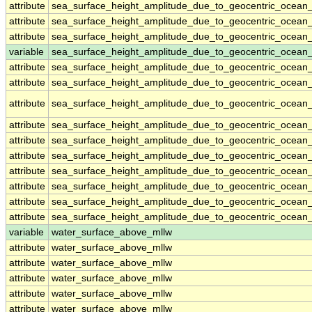
attribute
sea_surface_height_amplitude_due_to_geocentric_ocean
attribute
sea_surface_height_amplitude_due_to_geocentric_ocean
attribute
sea_surface_height_amplitude_due_to_geocentric_ocean
variable
sea_surface_height_amplitude_due_to_geocentric_ocean_
attribute
sea_surface_height_amplitude_due_to_geocentric_ocean_
attribute
sea_surface_height_amplitude_due_to_geocentric_ocean_
attribute
sea_surface_height_amplitude_due_to_geocentric_ocean_
attribute
sea_surface_height_amplitude_due_to_geocentric_ocean_
attribute
sea_surface_height_amplitude_due_to_geocentric_ocean_
attribute
sea_surface_height_amplitude_due_to_geocentric_ocean_
attribute
sea_surface_height_amplitude_due_to_geocentric_ocean_
attribute
sea_surface_height_amplitude_due_to_geocentric_ocean_
attribute
sea_surface_height_amplitude_due_to_geocentric_ocean_
attribute
sea_surface_height_amplitude_due_to_geocentric_ocean_
variable
water_surface_above_mllw
attribute
water_surface_above_mllw
attribute
water_surface_above_mllw
attribute
water_surface_above_mllw
attribute
water_surface_above_mllw
attribute
water_surface_above_mllw