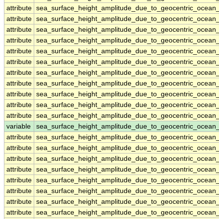
attribute
sea_surface_height_amplitude_due_to_geocentric_ocean
attribute
sea_surface_height_amplitude_due_to_geocentric_ocean
attribute
sea_surface_height_amplitude_due_to_geocentric_ocean
attribute
sea_surface_height_amplitude_due_to_geocentric_ocean
attribute
sea_surface_height_amplitude_due_to_geocentric_ocean
attribute
sea_surface_height_amplitude_due_to_geocentric_ocean
attribute
sea_surface_height_amplitude_due_to_geocentric_ocean
attribute
sea_surface_height_amplitude_due_to_geocentric_ocean
attribute
sea_surface_height_amplitude_due_to_geocentric_ocean
attribute
sea_surface_height_amplitude_due_to_geocentric_ocean
attribute
sea_surface_height_amplitude_due_to_geocentric_ocean
variable
sea_surface_height_amplitude_due_to_geocentric_ocean
attribute
sea_surface_height_amplitude_due_to_geocentric_ocean
attribute
sea_surface_height_amplitude_due_to_geocentric_ocean
attribute
sea_surface_height_amplitude_due_to_geocentric_ocean
attribute
sea_surface_height_amplitude_due_to_geocentric_ocean
attribute
sea_surface_height_amplitude_due_to_geocentric_ocean
attribute
sea_surface_height_amplitude_due_to_geocentric_ocean
attribute
sea_surface_height_amplitude_due_to_geocentric_ocean
attribute
sea_surface_height_amplitude_due_to_geocentric_ocean