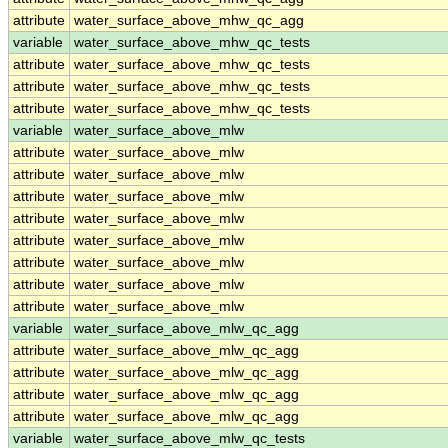
attribute
water_surface_above_mhw_qc_agg
variable
water_surface_above_mhw_qc_tests
attribute
water_surface_above_mhw_qc_tests
attribute
water_surface_above_mhw_qc_tests
attribute
water_surface_above_mhw_qc_tests
variable
water_surface_above_mlw
attribute
water_surface_above_mlw
attribute
water_surface_above_mlw
attribute
water_surface_above_mlw
attribute
water_surface_above_mlw
attribute
water_surface_above_mlw
attribute
water_surface_above_mlw
attribute
water_surface_above_mlw
attribute
water_surface_above_mlw
variable
water_surface_above_mlw_qc_agg
attribute
water_surface_above_mlw_qc_agg
attribute
water_surface_above_mlw_qc_agg
attribute
water_surface_above_mlw_qc_agg
attribute
water_surface_above_mlw_qc_agg
variable
water_surface_above_mlw_qc_tests