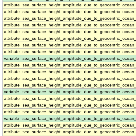
attribute
sea_surface_height_amplitude_due_to_geocentric_ocean
attribute
sea_surface_height_amplitude_due_to_geocentric_ocean
attribute
sea_surface_height_amplitude_due_to_geocentric_ocean
attribute
sea_surface_height_amplitude_due_to_geocentric_ocean
attribute
sea_surface_height_amplitude_due_to_geocentric_ocean
attribute
sea_surface_height_amplitude_due_to_geocentric_ocean
attribute
sea_surface_height_amplitude_due_to_geocentric_ocean
attribute
sea_surface_height_amplitude_due_to_geocentric_ocean
variable
sea_surface_height_amplitude_due_to_geocentric_ocean
attribute
sea_surface_height_amplitude_due_to_geocentric_ocean
attribute
sea_surface_height_amplitude_due_to_geocentric_ocean
attribute
sea_surface_height_amplitude_due_to_geocentric_ocean
attribute
sea_surface_height_amplitude_due_to_geocentric_ocean
variable
sea_surface_height_amplitude_due_to_geocentric_ocean
attribute
sea_surface_height_amplitude_due_to_geocentric_ocean
attribute
sea_surface_height_amplitude_due_to_geocentric_ocean
attribute
sea_surface_height_amplitude_due_to_geocentric_ocean
variable
sea_surface_height_amplitude_due_to_geocentric_ocean
attribute
sea_surface_height_amplitude_due_to_geocentric_ocean
attribute
sea_surface_height_amplitude_due_to_geocentric_ocean