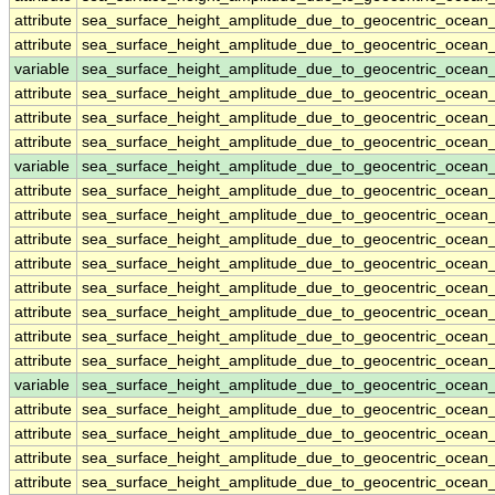
attribute
sea_surface_height_amplitude_due_to_geocentric_ocean
attribute
sea_surface_height_amplitude_due_to_geocentric_ocean
variable
sea_surface_height_amplitude_due_to_geocentric_ocean_
attribute
sea_surface_height_amplitude_due_to_geocentric_ocean_
attribute
sea_surface_height_amplitude_due_to_geocentric_ocean_
attribute
sea_surface_height_amplitude_due_to_geocentric_ocean_
variable
sea_surface_height_amplitude_due_to_geocentric_ocea
attribute
sea_surface_height_amplitude_due_to_geocentric_ocea
attribute
sea_surface_height_amplitude_due_to_geocentric_ocea
attribute
sea_surface_height_amplitude_due_to_geocentric_ocea
attribute
sea_surface_height_amplitude_due_to_geocentric_ocea
attribute
sea_surface_height_amplitude_due_to_geocentric_ocea
attribute
sea_surface_height_amplitude_due_to_geocentric_ocea
attribute
sea_surface_height_amplitude_due_to_geocentric_ocea
attribute
sea_surface_height_amplitude_due_to_geocentric_ocea
variable
sea_surface_height_amplitude_due_to_geocentric_ocea
attribute
sea_surface_height_amplitude_due_to_geocentric_ocea
attribute
sea_surface_height_amplitude_due_to_geocentric_ocea
attribute
sea_surface_height_amplitude_due_to_geocentric_ocea
attribute
sea_surface_height_amplitude_due_to_geocentric_ocea