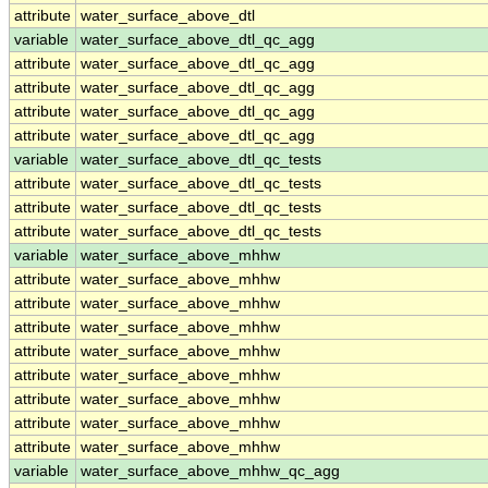
attribute
water_surface_above_dtl
variable
water_surface_above_dtl_qc_agg
attribute
water_surface_above_dtl_qc_agg
attribute
water_surface_above_dtl_qc_agg
attribute
water_surface_above_dtl_qc_agg
attribute
water_surface_above_dtl_qc_agg
variable
water_surface_above_dtl_qc_tests
attribute
water_surface_above_dtl_qc_tests
attribute
water_surface_above_dtl_qc_tests
attribute
water_surface_above_dtl_qc_tests
variable
water_surface_above_mhhw
attribute
water_surface_above_mhhw
attribute
water_surface_above_mhhw
attribute
water_surface_above_mhhw
attribute
water_surface_above_mhhw
attribute
water_surface_above_mhhw
attribute
water_surface_above_mhhw
attribute
water_surface_above_mhhw
attribute
water_surface_above_mhhw
variable
water_surface_above_mhhw_qc_agg