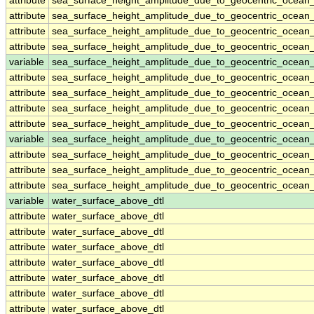
attribute
sea_surface_height_amplitude_due_to_geocentric_ocean
attribute
sea_surface_height_amplitude_due_to_geocentric_ocean
attribute
sea_surface_height_amplitude_due_to_geocentric_ocean
attribute
sea_surface_height_amplitude_due_to_geocentric_ocean
variable
sea_surface_height_amplitude_due_to_geocentric_ocean
attribute
sea_surface_height_amplitude_due_to_geocentric_ocean
attribute
sea_surface_height_amplitude_due_to_geocentric_ocean
attribute
sea_surface_height_amplitude_due_to_geocentric_ocean
attribute
sea_surface_height_amplitude_due_to_geocentric_ocean
variable
sea_surface_height_amplitude_due_to_geocentric_ocean_
attribute
sea_surface_height_amplitude_due_to_geocentric_ocean_
attribute
sea_surface_height_amplitude_due_to_geocentric_ocean_
attribute
sea_surface_height_amplitude_due_to_geocentric_ocean_
variable
water_surface_above_dtl
attribute
water_surface_above_dtl
attribute
water_surface_above_dtl
attribute
water_surface_above_dtl
attribute
water_surface_above_dtl
attribute
water_surface_above_dtl
attribute
water_surface_above_dtl
attribute
water_surface_above_dtl