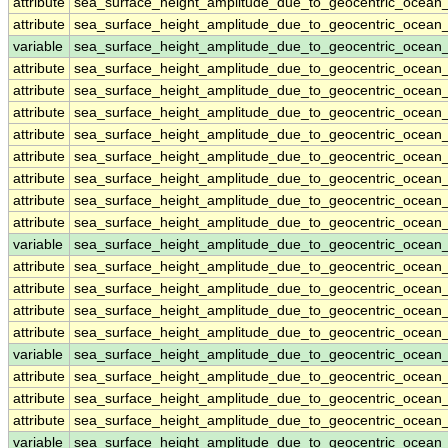
attribute
sea_surface_height_amplitude_due_to_geocentric_ocean
attribute
sea_surface_height_amplitude_due_to_geocentric_ocean
variable
sea_surface_height_amplitude_due_to_geocentric_ocean
attribute
sea_surface_height_amplitude_due_to_geocentric_ocean
attribute
sea_surface_height_amplitude_due_to_geocentric_ocean
attribute
sea_surface_height_amplitude_due_to_geocentric_ocean
attribute
sea_surface_height_amplitude_due_to_geocentric_ocean
attribute
sea_surface_height_amplitude_due_to_geocentric_ocean
attribute
sea_surface_height_amplitude_due_to_geocentric_ocean
attribute
sea_surface_height_amplitude_due_to_geocentric_ocean
attribute
sea_surface_height_amplitude_due_to_geocentric_ocean
variable
sea_surface_height_amplitude_due_to_geocentric_ocea
attribute
sea_surface_height_amplitude_due_to_geocentric_ocea
attribute
sea_surface_height_amplitude_due_to_geocentric_ocea
attribute
sea_surface_height_amplitude_due_to_geocentric_ocea
attribute
sea_surface_height_amplitude_due_to_geocentric_ocea
variable
sea_surface_height_amplitude_due_to_geocentric_ocean
attribute
sea_surface_height_amplitude_due_to_geocentric_ocean
attribute
sea_surface_height_amplitude_due_to_geocentric_ocean
attribute
sea_surface_height_amplitude_due_to_geocentric_ocean
variable
sea_surface_height_amplitude_due_to_geocentric_ocean