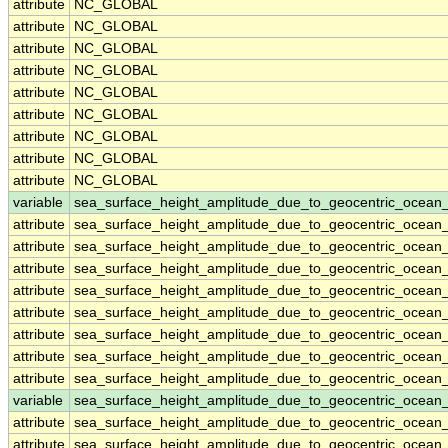
attribute
NC_GLOBAL
attribute
NC_GLOBAL
attribute
NC_GLOBAL
attribute
NC_GLOBAL
attribute
NC_GLOBAL
attribute
NC_GLOBAL
attribute
NC_GLOBAL
attribute
NC_GLOBAL
attribute
NC_GLOBAL
variable
sea_surface_height_amplitude_due_to_geocentric_ocean_
attribute
sea_surface_height_amplitude_due_to_geocentric_ocean_
attribute
sea_surface_height_amplitude_due_to_geocentric_ocean_
attribute
sea_surface_height_amplitude_due_to_geocentric_ocean_
attribute
sea_surface_height_amplitude_due_to_geocentric_ocean_
attribute
sea_surface_height_amplitude_due_to_geocentric_ocean_
attribute
sea_surface_height_amplitude_due_to_geocentric_ocean_
attribute
sea_surface_height_amplitude_due_to_geocentric_ocean_
attribute
sea_surface_height_amplitude_due_to_geocentric_ocean_
variable
sea_surface_height_amplitude_due_to_geocentric_ocean
attribute
sea_surface_height_amplitude_due_to_geocentric_ocean
attribute
sea_surface_height_amplitude_due_to_geocentric_ocean