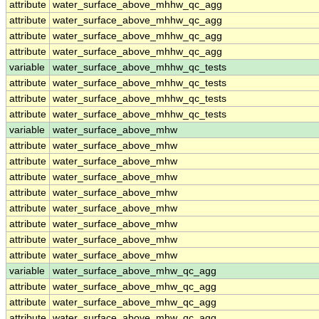
attribute
water_surface_above_mhhw_qc_agg
attribute
water_surface_above_mhhw_qc_agg
attribute
water_surface_above_mhhw_qc_agg
attribute
water_surface_above_mhhw_qc_agg
variable
water_surface_above_mhhw_qc_tests
attribute
water_surface_above_mhhw_qc_tests
attribute
water_surface_above_mhhw_qc_tests
attribute
water_surface_above_mhhw_qc_tests
variable
water_surface_above_mhw
attribute
water_surface_above_mhw
attribute
water_surface_above_mhw
attribute
water_surface_above_mhw
attribute
water_surface_above_mhw
attribute
water_surface_above_mhw
attribute
water_surface_above_mhw
attribute
water_surface_above_mhw
attribute
water_surface_above_mhw
variable
water_surface_above_mhw_qc_agg
attribute
water_surface_above_mhw_qc_agg
attribute
water_surface_above_mhw_qc_agg
attribute
water_surface_above_mhw_qc_agg