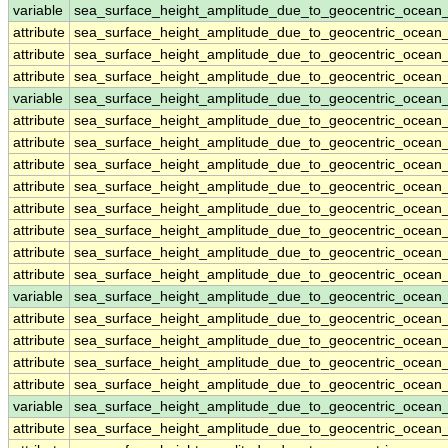
variable
sea_surface_height_amplitude_due_to_geocentric_ocean
attribute
sea_surface_height_amplitude_due_to_geocentric_ocean
attribute
sea_surface_height_amplitude_due_to_geocentric_ocean
attribute
sea_surface_height_amplitude_due_to_geocentric_ocean
variable
sea_surface_height_amplitude_due_to_geocentric_ocea
attribute
sea_surface_height_amplitude_due_to_geocentric_ocea
attribute
sea_surface_height_amplitude_due_to_geocentric_ocea
attribute
sea_surface_height_amplitude_due_to_geocentric_ocea
attribute
sea_surface_height_amplitude_due_to_geocentric_ocea
attribute
sea_surface_height_amplitude_due_to_geocentric_ocea
attribute
sea_surface_height_amplitude_due_to_geocentric_ocea
attribute
sea_surface_height_amplitude_due_to_geocentric_ocea
attribute
sea_surface_height_amplitude_due_to_geocentric_ocea
variable
sea_surface_height_amplitude_due_to_geocentric_ocea
attribute
sea_surface_height_amplitude_due_to_geocentric_ocea
attribute
sea_surface_height_amplitude_due_to_geocentric_ocea
attribute
sea_surface_height_amplitude_due_to_geocentric_ocea
attribute
sea_surface_height_amplitude_due_to_geocentric_ocea
variable
sea_surface_height_amplitude_due_to_geocentric_ocean
attribute
sea_surface_height_amplitude_due_to_geocentric_ocean