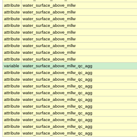
attribute
water_surface_above_mllw
attribute
water_surface_above_mllw
attribute
water_surface_above_mllw
attribute
water_surface_above_mllw
attribute
water_surface_above_mllw
attribute
water_surface_above_mllw
attribute
water_surface_above_mllw
attribute
water_surface_above_mllw
attribute
water_surface_above_mllw
variable
water_surface_above_mllw_qc_agg
attribute
water_surface_above_mllw_qc_agg
attribute
water_surface_above_mllw_qc_agg
attribute
water_surface_above_mllw_qc_agg
attribute
water_surface_above_mllw_qc_agg
attribute
water_surface_above_mllw_qc_agg
attribute
water_surface_above_mllw_qc_agg
attribute
water_surface_above_mllw_qc_agg
attribute
water_surface_above_mllw_qc_agg
attribute
water_surface_above_mllw_qc_agg
attribute
water_surface_above_mllw_qc_agg