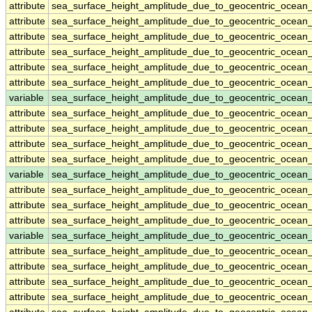
attribute
sea_surface_height_amplitude_due_to_geocentric_ocean
attribute
sea_surface_height_amplitude_due_to_geocentric_ocean
attribute
sea_surface_height_amplitude_due_to_geocentric_ocean
attribute
sea_surface_height_amplitude_due_to_geocentric_ocean
attribute
sea_surface_height_amplitude_due_to_geocentric_ocean
attribute
sea_surface_height_amplitude_due_to_geocentric_ocean
variable
sea_surface_height_amplitude_due_to_geocentric_ocean
attribute
sea_surface_height_amplitude_due_to_geocentric_ocean
attribute
sea_surface_height_amplitude_due_to_geocentric_ocean
attribute
sea_surface_height_amplitude_due_to_geocentric_ocean
attribute
sea_surface_height_amplitude_due_to_geocentric_ocean
variable
sea_surface_height_amplitude_due_to_geocentric_ocean_
attribute
sea_surface_height_amplitude_due_to_geocentric_ocean_
attribute
sea_surface_height_amplitude_due_to_geocentric_ocean_
attribute
sea_surface_height_amplitude_due_to_geocentric_ocean_
variable
sea_surface_height_amplitude_due_to_geocentric_ocean
attribute
sea_surface_height_amplitude_due_to_geocentric_ocean
attribute
sea_surface_height_amplitude_due_to_geocentric_ocean
attribute
sea_surface_height_amplitude_due_to_geocentric_ocean
attribute
sea_surface_height_amplitude_due_to_geocentric_ocean