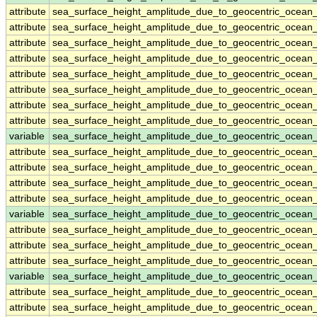
attribute
sea_surface_height_amplitude_due_to_geocentric_ocean
attribute
sea_surface_height_amplitude_due_to_geocentric_ocean
attribute
sea_surface_height_amplitude_due_to_geocentric_ocean
attribute
sea_surface_height_amplitude_due_to_geocentric_ocean
attribute
sea_surface_height_amplitude_due_to_geocentric_ocean
attribute
sea_surface_height_amplitude_due_to_geocentric_ocean
attribute
sea_surface_height_amplitude_due_to_geocentric_ocean
attribute
sea_surface_height_amplitude_due_to_geocentric_ocean
variable
sea_surface_height_amplitude_due_to_geocentric_ocean
attribute
sea_surface_height_amplitude_due_to_geocentric_ocean
attribute
sea_surface_height_amplitude_due_to_geocentric_ocean
attribute
sea_surface_height_amplitude_due_to_geocentric_ocean
attribute
sea_surface_height_amplitude_due_to_geocentric_ocean
variable
sea_surface_height_amplitude_due_to_geocentric_ocean
attribute
sea_surface_height_amplitude_due_to_geocentric_ocean
attribute
sea_surface_height_amplitude_due_to_geocentric_ocean
attribute
sea_surface_height_amplitude_due_to_geocentric_ocean
variable
sea_surface_height_amplitude_due_to_geocentric_ocean
attribute
sea_surface_height_amplitude_due_to_geocentric_ocean
attribute
sea_surface_height_amplitude_due_to_geocentric_ocean