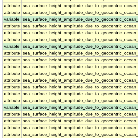
attribute
sea_surface_height_amplitude_due_to_geocentric_ocean
attribute
sea_surface_height_amplitude_due_to_geocentric_ocean
variable
sea_surface_height_amplitude_due_to_geocentric_ocean_
attribute
sea_surface_height_amplitude_due_to_geocentric_ocean_
attribute
sea_surface_height_amplitude_due_to_geocentric_ocean_
attribute
sea_surface_height_amplitude_due_to_geocentric_ocean_
variable
sea_surface_height_amplitude_due_to_geocentric_ocea
attribute
sea_surface_height_amplitude_due_to_geocentric_ocea
attribute
sea_surface_height_amplitude_due_to_geocentric_ocea
attribute
sea_surface_height_amplitude_due_to_geocentric_ocea
attribute
sea_surface_height_amplitude_due_to_geocentric_ocea
attribute
sea_surface_height_amplitude_due_to_geocentric_ocea
attribute
sea_surface_height_amplitude_due_to_geocentric_ocea
attribute
sea_surface_height_amplitude_due_to_geocentric_ocea
attribute
sea_surface_height_amplitude_due_to_geocentric_ocea
variable
sea_surface_height_amplitude_due_to_geocentric_ocea
attribute
sea_surface_height_amplitude_due_to_geocentric_ocea
attribute
sea_surface_height_amplitude_due_to_geocentric_ocea
attribute
sea_surface_height_amplitude_due_to_geocentric_ocea
attribute
sea_surface_height_amplitude_due_to_geocentric_ocea