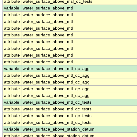
attribute
water_surface_above_msl_qc_tests
variable
water_surface_above_mtl
attribute
water_surface_above_mtl
attribute
water_surface_above_mtl
attribute
water_surface_above_mtl
attribute
water_surface_above_mtl
attribute
water_surface_above_mtl
attribute
water_surface_above_mtl
attribute
water_surface_above_mtl
attribute
water_surface_above_mtl
variable
water_surface_above_mtl_qc_agg
attribute
water_surface_above_mtl_qc_agg
attribute
water_surface_above_mtl_qc_agg
attribute
water_surface_above_mtl_qc_agg
attribute
water_surface_above_mtl_qc_agg
variable
water_surface_above_mtl_qc_tests
attribute
water_surface_above_mtl_qc_tests
attribute
water_surface_above_mtl_qc_tests
attribute
water_surface_above_mtl_qc_tests
variable
water_surface_above_station_datum
attribute
water_surface_above_station_datum