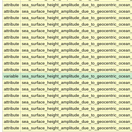
attribute
sea_surface_height_amplitude_due_to_geocentric_ocean
attribute
sea_surface_height_amplitude_due_to_geocentric_ocean
attribute
sea_surface_height_amplitude_due_to_geocentric_ocean
attribute
sea_surface_height_amplitude_due_to_geocentric_ocean
attribute
sea_surface_height_amplitude_due_to_geocentric_ocean
attribute
sea_surface_height_amplitude_due_to_geocentric_ocean
attribute
sea_surface_height_amplitude_due_to_geocentric_ocean
attribute
sea_surface_height_amplitude_due_to_geocentric_ocean
attribute
sea_surface_height_amplitude_due_to_geocentric_ocean
attribute
sea_surface_height_amplitude_due_to_geocentric_ocean
attribute
sea_surface_height_amplitude_due_to_geocentric_ocean
variable
sea_surface_height_amplitude_due_to_geocentric_ocean
attribute
sea_surface_height_amplitude_due_to_geocentric_ocean
attribute
sea_surface_height_amplitude_due_to_geocentric_ocean
attribute
sea_surface_height_amplitude_due_to_geocentric_ocean
attribute
sea_surface_height_amplitude_due_to_geocentric_ocean
attribute
sea_surface_height_amplitude_due_to_geocentric_ocean
attribute
sea_surface_height_amplitude_due_to_geocentric_ocean
attribute
sea_surface_height_amplitude_due_to_geocentric_ocean
attribute
sea_surface_height_amplitude_due_to_geocentric_ocean