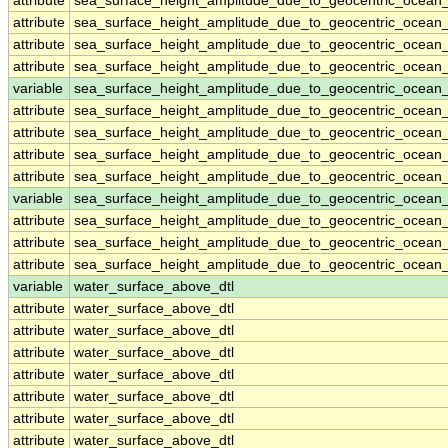
attribute
sea_surface_height_amplitude_due_to_geocentric_ocean
attribute
sea_surface_height_amplitude_due_to_geocentric_ocean
attribute
sea_surface_height_amplitude_due_to_geocentric_ocean
attribute
sea_surface_height_amplitude_due_to_geocentric_ocean
variable
sea_surface_height_amplitude_due_to_geocentric_ocean
attribute
sea_surface_height_amplitude_due_to_geocentric_ocean
attribute
sea_surface_height_amplitude_due_to_geocentric_ocean
attribute
sea_surface_height_amplitude_due_to_geocentric_ocean
attribute
sea_surface_height_amplitude_due_to_geocentric_ocean
variable
sea_surface_height_amplitude_due_to_geocentric_ocean_
attribute
sea_surface_height_amplitude_due_to_geocentric_ocean_
attribute
sea_surface_height_amplitude_due_to_geocentric_ocean_
attribute
sea_surface_height_amplitude_due_to_geocentric_ocean_
variable
water_surface_above_dtl
attribute
water_surface_above_dtl
attribute
water_surface_above_dtl
attribute
water_surface_above_dtl
attribute
water_surface_above_dtl
attribute
water_surface_above_dtl
attribute
water_surface_above_dtl
attribute
water_surface_above_dtl