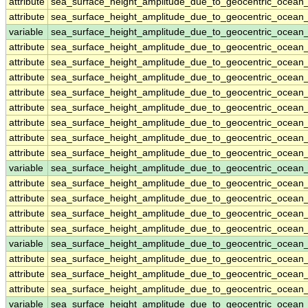
attribute
sea_surface_height_amplitude_due_to_geocentric_ocean
attribute
sea_surface_height_amplitude_due_to_geocentric_ocean
variable
sea_surface_height_amplitude_due_to_geocentric_ocean
attribute
sea_surface_height_amplitude_due_to_geocentric_ocean
attribute
sea_surface_height_amplitude_due_to_geocentric_ocean
attribute
sea_surface_height_amplitude_due_to_geocentric_ocean
attribute
sea_surface_height_amplitude_due_to_geocentric_ocean
attribute
sea_surface_height_amplitude_due_to_geocentric_ocean
attribute
sea_surface_height_amplitude_due_to_geocentric_ocean
attribute
sea_surface_height_amplitude_due_to_geocentric_ocean
attribute
sea_surface_height_amplitude_due_to_geocentric_ocean
variable
sea_surface_height_amplitude_due_to_geocentric_ocea
attribute
sea_surface_height_amplitude_due_to_geocentric_ocea
attribute
sea_surface_height_amplitude_due_to_geocentric_ocea
attribute
sea_surface_height_amplitude_due_to_geocentric_ocea
attribute
sea_surface_height_amplitude_due_to_geocentric_ocea
variable
sea_surface_height_amplitude_due_to_geocentric_ocean
attribute
sea_surface_height_amplitude_due_to_geocentric_ocean
attribute
sea_surface_height_amplitude_due_to_geocentric_ocean
attribute
sea_surface_height_amplitude_due_to_geocentric_ocean
variable
sea_surface_height_amplitude_due_to_geocentric_ocean