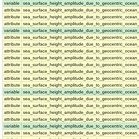
variable
sea_surface_height_amplitude_due_to_geocentric_ocean
attribute
sea_surface_height_amplitude_due_to_geocentric_ocean
attribute
sea_surface_height_amplitude_due_to_geocentric_ocean
attribute
sea_surface_height_amplitude_due_to_geocentric_ocean
variable
sea_surface_height_amplitude_due_to_geocentric_ocea
attribute
sea_surface_height_amplitude_due_to_geocentric_ocea
attribute
sea_surface_height_amplitude_due_to_geocentric_ocea
attribute
sea_surface_height_amplitude_due_to_geocentric_ocea
attribute
sea_surface_height_amplitude_due_to_geocentric_ocea
attribute
sea_surface_height_amplitude_due_to_geocentric_ocea
attribute
sea_surface_height_amplitude_due_to_geocentric_ocea
attribute
sea_surface_height_amplitude_due_to_geocentric_ocea
attribute
sea_surface_height_amplitude_due_to_geocentric_ocea
variable
sea_surface_height_amplitude_due_to_geocentric_ocea
attribute
sea_surface_height_amplitude_due_to_geocentric_ocea
attribute
sea_surface_height_amplitude_due_to_geocentric_ocea
attribute
sea_surface_height_amplitude_due_to_geocentric_ocea
attribute
sea_surface_height_amplitude_due_to_geocentric_ocea
variable
sea_surface_height_amplitude_due_to_geocentric_ocean
attribute
sea_surface_height_amplitude_due_to_geocentric_ocean