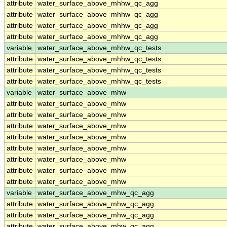
attribute
water_surface_above_mhhw_qc_agg
attribute
water_surface_above_mhhw_qc_agg
attribute
water_surface_above_mhhw_qc_agg
attribute
water_surface_above_mhhw_qc_agg
variable
water_surface_above_mhhw_qc_tests
attribute
water_surface_above_mhhw_qc_tests
attribute
water_surface_above_mhhw_qc_tests
attribute
water_surface_above_mhhw_qc_tests
variable
water_surface_above_mhw
attribute
water_surface_above_mhw
attribute
water_surface_above_mhw
attribute
water_surface_above_mhw
attribute
water_surface_above_mhw
attribute
water_surface_above_mhw
attribute
water_surface_above_mhw
attribute
water_surface_above_mhw
attribute
water_surface_above_mhw
variable
water_surface_above_mhw_qc_agg
attribute
water_surface_above_mhw_qc_agg
attribute
water_surface_above_mhw_qc_agg
attribute
water_surface_above_mhw_qc_agg