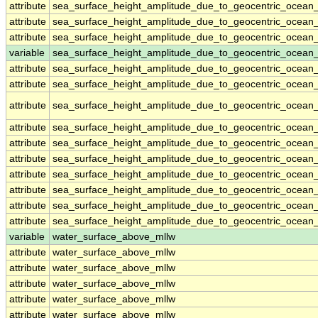
attribute
sea_surface_height_amplitude_due_to_geocentric_ocean
attribute
sea_surface_height_amplitude_due_to_geocentric_ocean
attribute
sea_surface_height_amplitude_due_to_geocentric_ocean
variable
sea_surface_height_amplitude_due_to_geocentric_ocean_
attribute
sea_surface_height_amplitude_due_to_geocentric_ocean_
attribute
sea_surface_height_amplitude_due_to_geocentric_ocean_
attribute
sea_surface_height_amplitude_due_to_geocentric_ocean_
attribute
sea_surface_height_amplitude_due_to_geocentric_ocean_
attribute
sea_surface_height_amplitude_due_to_geocentric_ocean_
attribute
sea_surface_height_amplitude_due_to_geocentric_ocean_
attribute
sea_surface_height_amplitude_due_to_geocentric_ocean_
attribute
sea_surface_height_amplitude_due_to_geocentric_ocean_
attribute
sea_surface_height_amplitude_due_to_geocentric_ocean_
attribute
sea_surface_height_amplitude_due_to_geocentric_ocean_
variable
water_surface_above_mllw
attribute
water_surface_above_mllw
attribute
water_surface_above_mllw
attribute
water_surface_above_mllw
attribute
water_surface_above_mllw
attribute
water_surface_above_mllw