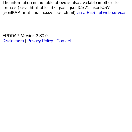
The information in the table above is also available in other file
formats (.csv, .htmlTable, .itx, .json, .jsonlCSV1, .jsonlCSV,
.jsonlKVP, .mat, .nc, .nccsv, .tsv, .xhtml)
via a RESTful web service
.
ERDDAP, Version 2.30.0
Disclaimers
|
Privacy Policy
|
Contact