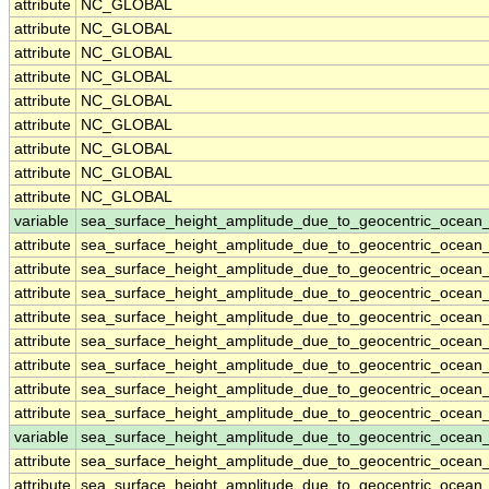
attribute
NC_GLOBAL
attribute
NC_GLOBAL
attribute
NC_GLOBAL
attribute
NC_GLOBAL
attribute
NC_GLOBAL
attribute
NC_GLOBAL
attribute
NC_GLOBAL
attribute
NC_GLOBAL
attribute
NC_GLOBAL
variable
sea_surface_height_amplitude_due_to_geocentric_ocean_
attribute
sea_surface_height_amplitude_due_to_geocentric_ocean_
attribute
sea_surface_height_amplitude_due_to_geocentric_ocean_
attribute
sea_surface_height_amplitude_due_to_geocentric_ocean_
attribute
sea_surface_height_amplitude_due_to_geocentric_ocean_
attribute
sea_surface_height_amplitude_due_to_geocentric_ocean_
attribute
sea_surface_height_amplitude_due_to_geocentric_ocean_
attribute
sea_surface_height_amplitude_due_to_geocentric_ocean_
attribute
sea_surface_height_amplitude_due_to_geocentric_ocean_
variable
sea_surface_height_amplitude_due_to_geocentric_ocean
attribute
sea_surface_height_amplitude_due_to_geocentric_ocean
attribute
sea_surface_height_amplitude_due_to_geocentric_ocean