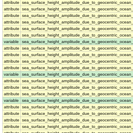
attribute
sea_surface_height_amplitude_due_to_geocentric_ocean
attribute
sea_surface_height_amplitude_due_to_geocentric_ocean
attribute
sea_surface_height_amplitude_due_to_geocentric_ocean
attribute
sea_surface_height_amplitude_due_to_geocentric_ocean
attribute
sea_surface_height_amplitude_due_to_geocentric_ocean
attribute
sea_surface_height_amplitude_due_to_geocentric_ocean
variable
sea_surface_height_amplitude_due_to_geocentric_ocean
attribute
sea_surface_height_amplitude_due_to_geocentric_ocean
attribute
sea_surface_height_amplitude_due_to_geocentric_ocean
attribute
sea_surface_height_amplitude_due_to_geocentric_ocean
attribute
sea_surface_height_amplitude_due_to_geocentric_ocean
variable
sea_surface_height_amplitude_due_to_geocentric_ocean_
attribute
sea_surface_height_amplitude_due_to_geocentric_ocean_
attribute
sea_surface_height_amplitude_due_to_geocentric_ocean_
attribute
sea_surface_height_amplitude_due_to_geocentric_ocean_
variable
sea_surface_height_amplitude_due_to_geocentric_ocean
attribute
sea_surface_height_amplitude_due_to_geocentric_ocean
attribute
sea_surface_height_amplitude_due_to_geocentric_ocean
attribute
sea_surface_height_amplitude_due_to_geocentric_ocean
attribute
sea_surface_height_amplitude_due_to_geocentric_ocean