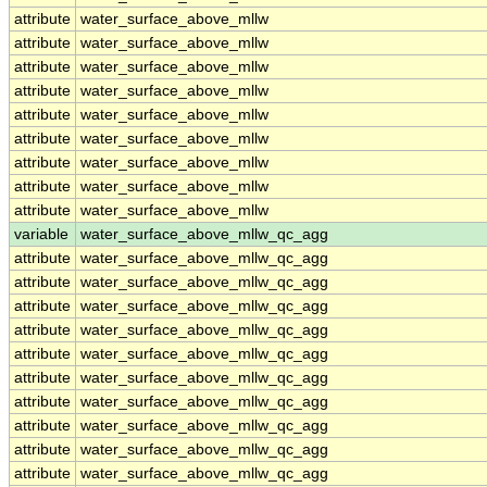
attribute
water_surface_above_mllw
attribute
water_surface_above_mllw
attribute
water_surface_above_mllw
attribute
water_surface_above_mllw
attribute
water_surface_above_mllw
attribute
water_surface_above_mllw
attribute
water_surface_above_mllw
attribute
water_surface_above_mllw
attribute
water_surface_above_mllw
variable
water_surface_above_mllw_qc_agg
attribute
water_surface_above_mllw_qc_agg
attribute
water_surface_above_mllw_qc_agg
attribute
water_surface_above_mllw_qc_agg
attribute
water_surface_above_mllw_qc_agg
attribute
water_surface_above_mllw_qc_agg
attribute
water_surface_above_mllw_qc_agg
attribute
water_surface_above_mllw_qc_agg
attribute
water_surface_above_mllw_qc_agg
attribute
water_surface_above_mllw_qc_agg
attribute
water_surface_above_mllw_qc_agg