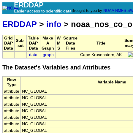
ERDDAP
Brought to you by
NOAA
NMFS
SW
Easier access to scientific data
ERDDAP
>
info
> noaa_nos_co_o
Grid
Table
Make
W
Source
Sub-
Sum
DAP
DAP
A
M
Data
Title
set
mar
Data
Data
Graph
S
Files
data
graph
Cape Krusenstern, AK
The Dataset's Variables and Attributes
Row
Variable Name
Type
attribute
NC_GLOBAL
attribute
NC_GLOBAL
attribute
NC_GLOBAL
attribute
NC_GLOBAL
attribute
NC_GLOBAL
attribute
NC_GLOBAL
attribute
NC_GLOBAL