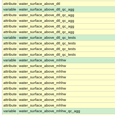
attribute
water_surface_above_dtl
variable
water_surface_above_dtl_qc_agg
attribute
water_surface_above_dtl_qc_agg
attribute
water_surface_above_dtl_qc_agg
attribute
water_surface_above_dtl_qc_agg
attribute
water_surface_above_dtl_qc_agg
variable
water_surface_above_dtl_qc_tests
attribute
water_surface_above_dtl_qc_tests
attribute
water_surface_above_dtl_qc_tests
attribute
water_surface_above_dtl_qc_tests
variable
water_surface_above_mhhw
attribute
water_surface_above_mhhw
attribute
water_surface_above_mhhw
attribute
water_surface_above_mhhw
attribute
water_surface_above_mhhw
attribute
water_surface_above_mhhw
attribute
water_surface_above_mhhw
attribute
water_surface_above_mhhw
attribute
water_surface_above_mhhw
variable
water_surface_above_mhhw_qc_agg