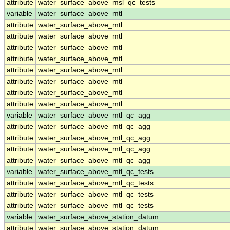
attribute
water_surface_above_msl_qc_tests
variable
water_surface_above_mtl
attribute
water_surface_above_mtl
attribute
water_surface_above_mtl
attribute
water_surface_above_mtl
attribute
water_surface_above_mtl
attribute
water_surface_above_mtl
attribute
water_surface_above_mtl
attribute
water_surface_above_mtl
attribute
water_surface_above_mtl
variable
water_surface_above_mtl_qc_agg
attribute
water_surface_above_mtl_qc_agg
attribute
water_surface_above_mtl_qc_agg
attribute
water_surface_above_mtl_qc_agg
attribute
water_surface_above_mtl_qc_agg
variable
water_surface_above_mtl_qc_tests
attribute
water_surface_above_mtl_qc_tests
attribute
water_surface_above_mtl_qc_tests
attribute
water_surface_above_mtl_qc_tests
variable
water_surface_above_station_datum
attribute
water_surface_above_station_datum