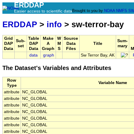
ERDDAP
Brought to you by
NOAA
NMFS
SW
Easier access to scientific data
ERDDAP
>
info
> sw-terror-bay
Grid
Table
Make
W
Source
Sub-
Sum-
DAP
DAP
A
M
Data
Title
set
mary
Data
Data
Graph
S
Files
M
data
graph
Sw Terror Bay, AK
The Dataset's Variables and Attributes
Row
Variable Name
Type
attribute
NC_GLOBAL
attribute
NC_GLOBAL
attribute
NC_GLOBAL
attribute
NC_GLOBAL
attribute
NC_GLOBAL
attribute
NC_GLOBAL
attribute
NC_GLOBAL