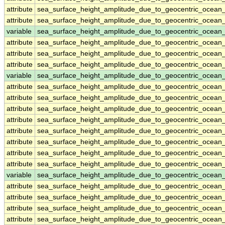
attribute
sea_surface_height_amplitude_due_to_geocentric_ocean
attribute
sea_surface_height_amplitude_due_to_geocentric_ocean
variable
sea_surface_height_amplitude_due_to_geocentric_ocean_
attribute
sea_surface_height_amplitude_due_to_geocentric_ocean_
attribute
sea_surface_height_amplitude_due_to_geocentric_ocean_
attribute
sea_surface_height_amplitude_due_to_geocentric_ocean_
variable
sea_surface_height_amplitude_due_to_geocentric_ocea
attribute
sea_surface_height_amplitude_due_to_geocentric_ocea
attribute
sea_surface_height_amplitude_due_to_geocentric_ocea
attribute
sea_surface_height_amplitude_due_to_geocentric_ocea
attribute
sea_surface_height_amplitude_due_to_geocentric_ocea
attribute
sea_surface_height_amplitude_due_to_geocentric_ocea
attribute
sea_surface_height_amplitude_due_to_geocentric_ocea
attribute
sea_surface_height_amplitude_due_to_geocentric_ocea
attribute
sea_surface_height_amplitude_due_to_geocentric_ocea
variable
sea_surface_height_amplitude_due_to_geocentric_ocea
attribute
sea_surface_height_amplitude_due_to_geocentric_ocea
attribute
sea_surface_height_amplitude_due_to_geocentric_ocea
attribute
sea_surface_height_amplitude_due_to_geocentric_ocea
attribute
sea_surface_height_amplitude_due_to_geocentric_ocea