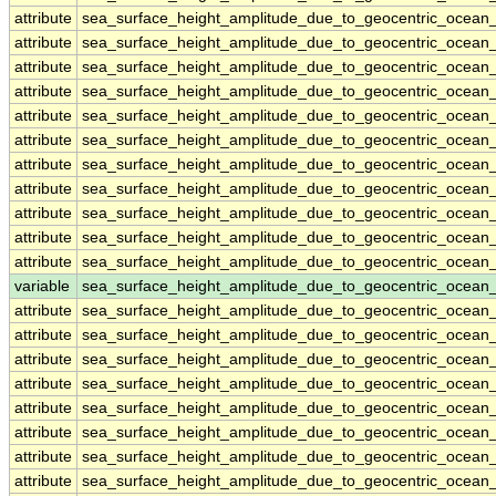
attribute
sea_surface_height_amplitude_due_to_geocentric_ocean
attribute
sea_surface_height_amplitude_due_to_geocentric_ocean
attribute
sea_surface_height_amplitude_due_to_geocentric_ocean
attribute
sea_surface_height_amplitude_due_to_geocentric_ocean
attribute
sea_surface_height_amplitude_due_to_geocentric_ocean
attribute
sea_surface_height_amplitude_due_to_geocentric_ocean
attribute
sea_surface_height_amplitude_due_to_geocentric_ocean
attribute
sea_surface_height_amplitude_due_to_geocentric_ocean
attribute
sea_surface_height_amplitude_due_to_geocentric_ocean
attribute
sea_surface_height_amplitude_due_to_geocentric_ocean
attribute
sea_surface_height_amplitude_due_to_geocentric_ocean
variable
sea_surface_height_amplitude_due_to_geocentric_ocean
attribute
sea_surface_height_amplitude_due_to_geocentric_ocean
attribute
sea_surface_height_amplitude_due_to_geocentric_ocean
attribute
sea_surface_height_amplitude_due_to_geocentric_ocean
attribute
sea_surface_height_amplitude_due_to_geocentric_ocean
attribute
sea_surface_height_amplitude_due_to_geocentric_ocean
attribute
sea_surface_height_amplitude_due_to_geocentric_ocean
attribute
sea_surface_height_amplitude_due_to_geocentric_ocean
attribute
sea_surface_height_amplitude_due_to_geocentric_ocean