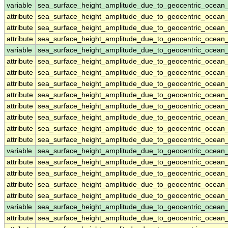
variable
sea_surface_height_amplitude_due_to_geocentric_ocean
attribute
sea_surface_height_amplitude_due_to_geocentric_ocean
attribute
sea_surface_height_amplitude_due_to_geocentric_ocean
attribute
sea_surface_height_amplitude_due_to_geocentric_ocean
variable
sea_surface_height_amplitude_due_to_geocentric_ocea
attribute
sea_surface_height_amplitude_due_to_geocentric_ocea
attribute
sea_surface_height_amplitude_due_to_geocentric_ocea
attribute
sea_surface_height_amplitude_due_to_geocentric_ocea
attribute
sea_surface_height_amplitude_due_to_geocentric_ocea
attribute
sea_surface_height_amplitude_due_to_geocentric_ocea
attribute
sea_surface_height_amplitude_due_to_geocentric_ocea
attribute
sea_surface_height_amplitude_due_to_geocentric_ocea
attribute
sea_surface_height_amplitude_due_to_geocentric_ocea
variable
sea_surface_height_amplitude_due_to_geocentric_ocea
attribute
sea_surface_height_amplitude_due_to_geocentric_ocea
attribute
sea_surface_height_amplitude_due_to_geocentric_ocea
attribute
sea_surface_height_amplitude_due_to_geocentric_ocea
attribute
sea_surface_height_amplitude_due_to_geocentric_ocea
variable
sea_surface_height_amplitude_due_to_geocentric_ocean
attribute
sea_surface_height_amplitude_due_to_geocentric_ocean