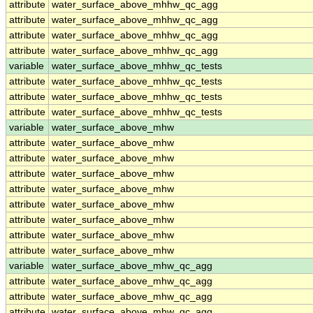
attribute
water_surface_above_mhhw_qc_agg
attribute
water_surface_above_mhhw_qc_agg
attribute
water_surface_above_mhhw_qc_agg
attribute
water_surface_above_mhhw_qc_agg
variable
water_surface_above_mhhw_qc_tests
attribute
water_surface_above_mhhw_qc_tests
attribute
water_surface_above_mhhw_qc_tests
attribute
water_surface_above_mhhw_qc_tests
variable
water_surface_above_mhw
attribute
water_surface_above_mhw
attribute
water_surface_above_mhw
attribute
water_surface_above_mhw
attribute
water_surface_above_mhw
attribute
water_surface_above_mhw
attribute
water_surface_above_mhw
attribute
water_surface_above_mhw
attribute
water_surface_above_mhw
variable
water_surface_above_mhw_qc_agg
attribute
water_surface_above_mhw_qc_agg
attribute
water_surface_above_mhw_qc_agg
attribute
water_surface_above_mhw_qc_agg