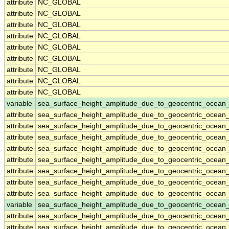
attribute
NC_GLOBAL
attribute
NC_GLOBAL
attribute
NC_GLOBAL
attribute
NC_GLOBAL
attribute
NC_GLOBAL
attribute
NC_GLOBAL
attribute
NC_GLOBAL
attribute
NC_GLOBAL
attribute
NC_GLOBAL
variable
sea_surface_height_amplitude_due_to_geocentric_ocean_
attribute
sea_surface_height_amplitude_due_to_geocentric_ocean_
attribute
sea_surface_height_amplitude_due_to_geocentric_ocean_
attribute
sea_surface_height_amplitude_due_to_geocentric_ocean_
attribute
sea_surface_height_amplitude_due_to_geocentric_ocean_
attribute
sea_surface_height_amplitude_due_to_geocentric_ocean_
attribute
sea_surface_height_amplitude_due_to_geocentric_ocean_
attribute
sea_surface_height_amplitude_due_to_geocentric_ocean_
attribute
sea_surface_height_amplitude_due_to_geocentric_ocean_
variable
sea_surface_height_amplitude_due_to_geocentric_ocean
attribute
sea_surface_height_amplitude_due_to_geocentric_ocean
attribute
sea_surface_height_amplitude_due_to_geocentric_ocean