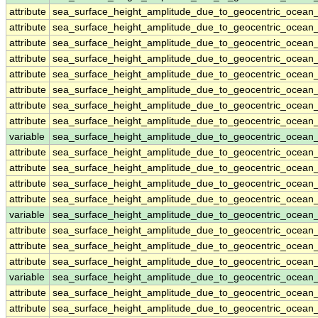
attribute
sea_surface_height_amplitude_due_to_geocentric_ocean
attribute
sea_surface_height_amplitude_due_to_geocentric_ocean
attribute
sea_surface_height_amplitude_due_to_geocentric_ocean
attribute
sea_surface_height_amplitude_due_to_geocentric_ocean
attribute
sea_surface_height_amplitude_due_to_geocentric_ocean
attribute
sea_surface_height_amplitude_due_to_geocentric_ocean
attribute
sea_surface_height_amplitude_due_to_geocentric_ocean
attribute
sea_surface_height_amplitude_due_to_geocentric_ocean
variable
sea_surface_height_amplitude_due_to_geocentric_ocean
attribute
sea_surface_height_amplitude_due_to_geocentric_ocean
attribute
sea_surface_height_amplitude_due_to_geocentric_ocean
attribute
sea_surface_height_amplitude_due_to_geocentric_ocean
attribute
sea_surface_height_amplitude_due_to_geocentric_ocean
variable
sea_surface_height_amplitude_due_to_geocentric_ocean
attribute
sea_surface_height_amplitude_due_to_geocentric_ocean
attribute
sea_surface_height_amplitude_due_to_geocentric_ocean
attribute
sea_surface_height_amplitude_due_to_geocentric_ocean
variable
sea_surface_height_amplitude_due_to_geocentric_ocean
attribute
sea_surface_height_amplitude_due_to_geocentric_ocean
attribute
sea_surface_height_amplitude_due_to_geocentric_ocean