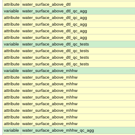
attribute
water_surface_above_dtl
variable
water_surface_above_dtl_qc_agg
attribute
water_surface_above_dtl_qc_agg
attribute
water_surface_above_dtl_qc_agg
attribute
water_surface_above_dtl_qc_agg
attribute
water_surface_above_dtl_qc_agg
variable
water_surface_above_dtl_qc_tests
attribute
water_surface_above_dtl_qc_tests
attribute
water_surface_above_dtl_qc_tests
attribute
water_surface_above_dtl_qc_tests
variable
water_surface_above_mhhw
attribute
water_surface_above_mhhw
attribute
water_surface_above_mhhw
attribute
water_surface_above_mhhw
attribute
water_surface_above_mhhw
attribute
water_surface_above_mhhw
attribute
water_surface_above_mhhw
attribute
water_surface_above_mhhw
attribute
water_surface_above_mhhw
variable
water_surface_above_mhhw_qc_agg