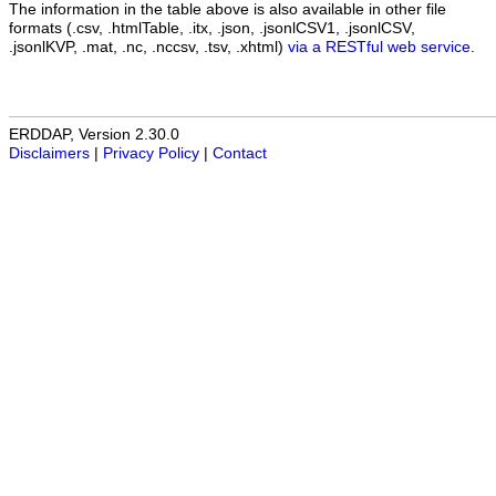
The information in the table above is also available in other file
formats (.csv, .htmlTable, .itx, .json, .jsonlCSV1, .jsonlCSV,
.jsonlKVP, .mat, .nc, .nccsv, .tsv, .xhtml)
via a RESTful web service
.
ERDDAP, Version 2.30.0
Disclaimers
|
Privacy Policy
|
Contact