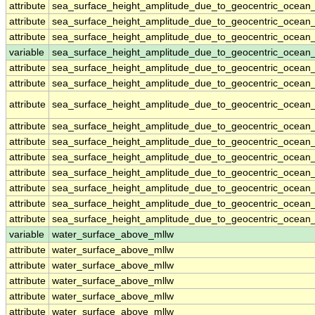
attribute
sea_surface_height_amplitude_due_to_geocentric_ocean
attribute
sea_surface_height_amplitude_due_to_geocentric_ocean
attribute
sea_surface_height_amplitude_due_to_geocentric_ocean
variable
sea_surface_height_amplitude_due_to_geocentric_ocean_
attribute
sea_surface_height_amplitude_due_to_geocentric_ocean_
attribute
sea_surface_height_amplitude_due_to_geocentric_ocean_
attribute
sea_surface_height_amplitude_due_to_geocentric_ocean_
attribute
sea_surface_height_amplitude_due_to_geocentric_ocean_
attribute
sea_surface_height_amplitude_due_to_geocentric_ocean_
attribute
sea_surface_height_amplitude_due_to_geocentric_ocean_
attribute
sea_surface_height_amplitude_due_to_geocentric_ocean_
attribute
sea_surface_height_amplitude_due_to_geocentric_ocean_
attribute
sea_surface_height_amplitude_due_to_geocentric_ocean_
attribute
sea_surface_height_amplitude_due_to_geocentric_ocean_
variable
water_surface_above_mllw
attribute
water_surface_above_mllw
attribute
water_surface_above_mllw
attribute
water_surface_above_mllw
attribute
water_surface_above_mllw
attribute
water_surface_above_mllw