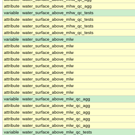
attribute
water_surface_above_mhw_qc_agg
variable
water_surface_above_mhw_qc_tests
attribute
water_surface_above_mhw_qc_tests
attribute
water_surface_above_mhw_qc_tests
attribute
water_surface_above_mhw_qc_tests
variable
water_surface_above_mlw
attribute
water_surface_above_mlw
attribute
water_surface_above_mlw
attribute
water_surface_above_mlw
attribute
water_surface_above_mlw
attribute
water_surface_above_mlw
attribute
water_surface_above_mlw
attribute
water_surface_above_mlw
attribute
water_surface_above_mlw
variable
water_surface_above_mlw_qc_agg
attribute
water_surface_above_mlw_qc_agg
attribute
water_surface_above_mlw_qc_agg
attribute
water_surface_above_mlw_qc_agg
attribute
water_surface_above_mlw_qc_agg
variable
water_surface_above_mlw_qc_tests