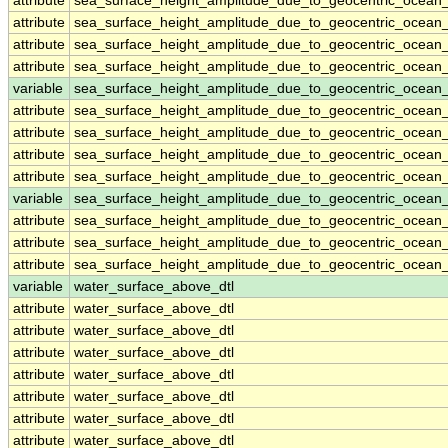
attribute
sea_surface_height_amplitude_due_to_geocentric_ocean
attribute
sea_surface_height_amplitude_due_to_geocentric_ocean
attribute
sea_surface_height_amplitude_due_to_geocentric_ocean
attribute
sea_surface_height_amplitude_due_to_geocentric_ocean
variable
sea_surface_height_amplitude_due_to_geocentric_ocean
attribute
sea_surface_height_amplitude_due_to_geocentric_ocean
attribute
sea_surface_height_amplitude_due_to_geocentric_ocean
attribute
sea_surface_height_amplitude_due_to_geocentric_ocean
attribute
sea_surface_height_amplitude_due_to_geocentric_ocean
variable
sea_surface_height_amplitude_due_to_geocentric_ocean_
attribute
sea_surface_height_amplitude_due_to_geocentric_ocean_
attribute
sea_surface_height_amplitude_due_to_geocentric_ocean_
attribute
sea_surface_height_amplitude_due_to_geocentric_ocean_
variable
water_surface_above_dtl
attribute
water_surface_above_dtl
attribute
water_surface_above_dtl
attribute
water_surface_above_dtl
attribute
water_surface_above_dtl
attribute
water_surface_above_dtl
attribute
water_surface_above_dtl
attribute
water_surface_above_dtl