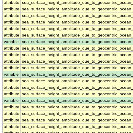
attribute
sea_surface_height_amplitude_due_to_geocentric_ocean
attribute
sea_surface_height_amplitude_due_to_geocentric_ocean
attribute
sea_surface_height_amplitude_due_to_geocentric_ocean
attribute
sea_surface_height_amplitude_due_to_geocentric_ocean
attribute
sea_surface_height_amplitude_due_to_geocentric_ocean
attribute
sea_surface_height_amplitude_due_to_geocentric_ocean
variable
sea_surface_height_amplitude_due_to_geocentric_ocean
attribute
sea_surface_height_amplitude_due_to_geocentric_ocean
attribute
sea_surface_height_amplitude_due_to_geocentric_ocean
attribute
sea_surface_height_amplitude_due_to_geocentric_ocean
attribute
sea_surface_height_amplitude_due_to_geocentric_ocean
variable
sea_surface_height_amplitude_due_to_geocentric_ocean_
attribute
sea_surface_height_amplitude_due_to_geocentric_ocean_
attribute
sea_surface_height_amplitude_due_to_geocentric_ocean_
attribute
sea_surface_height_amplitude_due_to_geocentric_ocean_
variable
sea_surface_height_amplitude_due_to_geocentric_ocean
attribute
sea_surface_height_amplitude_due_to_geocentric_ocean
attribute
sea_surface_height_amplitude_due_to_geocentric_ocean
attribute
sea_surface_height_amplitude_due_to_geocentric_ocean
attribute
sea_surface_height_amplitude_due_to_geocentric_ocean