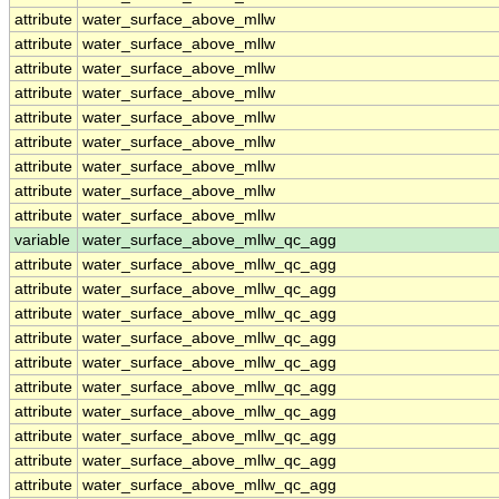
attribute
water_surface_above_mllw
attribute
water_surface_above_mllw
attribute
water_surface_above_mllw
attribute
water_surface_above_mllw
attribute
water_surface_above_mllw
attribute
water_surface_above_mllw
attribute
water_surface_above_mllw
attribute
water_surface_above_mllw
attribute
water_surface_above_mllw
variable
water_surface_above_mllw_qc_agg
attribute
water_surface_above_mllw_qc_agg
attribute
water_surface_above_mllw_qc_agg
attribute
water_surface_above_mllw_qc_agg
attribute
water_surface_above_mllw_qc_agg
attribute
water_surface_above_mllw_qc_agg
attribute
water_surface_above_mllw_qc_agg
attribute
water_surface_above_mllw_qc_agg
attribute
water_surface_above_mllw_qc_agg
attribute
water_surface_above_mllw_qc_agg
attribute
water_surface_above_mllw_qc_agg