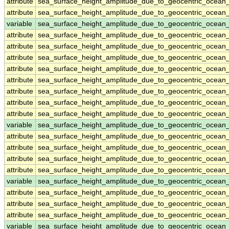
attribute
sea_surface_height_amplitude_due_to_geocentric_ocean
attribute
sea_surface_height_amplitude_due_to_geocentric_ocean
variable
sea_surface_height_amplitude_due_to_geocentric_ocean
attribute
sea_surface_height_amplitude_due_to_geocentric_ocean
attribute
sea_surface_height_amplitude_due_to_geocentric_ocean
attribute
sea_surface_height_amplitude_due_to_geocentric_ocean
attribute
sea_surface_height_amplitude_due_to_geocentric_ocean
attribute
sea_surface_height_amplitude_due_to_geocentric_ocean
attribute
sea_surface_height_amplitude_due_to_geocentric_ocean
attribute
sea_surface_height_amplitude_due_to_geocentric_ocean
attribute
sea_surface_height_amplitude_due_to_geocentric_ocean
variable
sea_surface_height_amplitude_due_to_geocentric_ocea
attribute
sea_surface_height_amplitude_due_to_geocentric_ocea
attribute
sea_surface_height_amplitude_due_to_geocentric_ocea
attribute
sea_surface_height_amplitude_due_to_geocentric_ocea
attribute
sea_surface_height_amplitude_due_to_geocentric_ocea
variable
sea_surface_height_amplitude_due_to_geocentric_ocean
attribute
sea_surface_height_amplitude_due_to_geocentric_ocean
attribute
sea_surface_height_amplitude_due_to_geocentric_ocean
attribute
sea_surface_height_amplitude_due_to_geocentric_ocean
variable
sea_surface_height_amplitude_due_to_geocentric_ocean